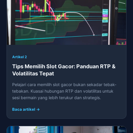
Artikel 2
Tips Memilih Slot Gacor: Panduan RTP &
Volatilitas Tepat
Pelajari cara memilih slot gacor bukan sekadar tebak-
tebakan. Kuasai hubungan RTP dan volatilitas untuk
sesi bermain yang lebih terukur dan strategis.
Baca artikel →